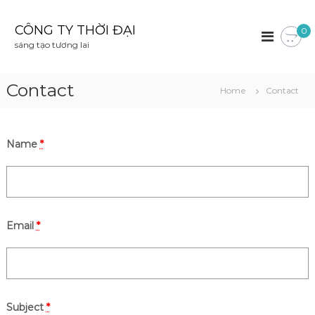
S
k
CÔNG TY THỜI ĐẠI
0
i
sáng tạo tương lai
p
t
o
Contact
Home
Contact
c
o
n
t
Name
*
e
n
t
Email
*
Subject
*