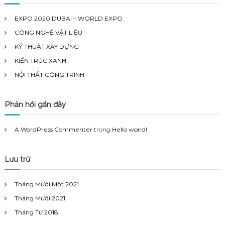
c
h
EXPO 2020 DUBAI – WORLD EXPO
f
CÔNG NGHỆ VẬT LIỆU
o
r
KỸ THUẬT XÂY DỰNG
:
KIẾN TRÚC XANH
NỘI THẤT CÔNG TRÌNH
Phản hồi gần đây
A WordPress Commenter
trong
Hello world!
Lưu trữ
Tháng Mười Một 2021
Tháng Mười 2021
Tháng Tư 2018